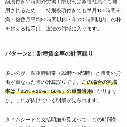
罰則付きの時間外労働上限規制は派遣社員にも適
用されるため、「特別条項付きでも単月100時間未
満・複数月平均80時間以内・年720時間以内」の枠
を超える指示は、違法の領域に入ります。
パターン2：割増賃金率の計算誤り
多いのが、深夜時間帯（22時〜翌5時）と時間外労
働が重なった際の計算誤りです。
この場合の割増
率は「25%＋25%＝50%」の重畳適用
になります
が、これが抜けている明細が見られます。
タイムシートと支払明細を見比べて、どの時間帯