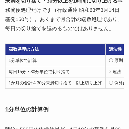
未満を切り捨て・30分以上を1時間に切り上げる
事
務簡便処理だけです（行政通達 昭和63年3月14日
基発150号）。あくまで月合計の端数処理であり、
毎日の切り捨てを認めるものではありません。
端数処理の方法
適法性
1分単位で計算
〇 原則（
毎日15分・30分単位で切り捨て
× 違法
1か月の合計を30分未満切り捨て・以上切り上げ
〇 例外
1分単位の計算例