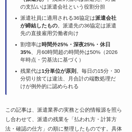
の支払いは派遣会社という役割分担
派遣社員に適用される36協定は
派遣会社
が締結したもの
。派遣先の36協定は派遣
先の直接雇用労働者向け
割増率は
時間外25%・深夜25%・休日
35%
、月60時間超の時間外は50%（2026
年時点・労基法に基づく）
残業代は
1分単位が原則
。毎日の15分・30
分切り捨ては違法、月合計の端数処理だ
けが例外的に認められる
この記事は、派遣業界の実務と公的情報源を照ら
し合わせて、派遣の残業を「払われ方・計算方
法・確認の仕方」の順に整理したものです。具体