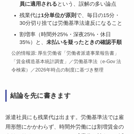
員に適用される
という、誤解の多い論点
残業代は
1分単位が原則
で、毎日の15分・
30分切り捨ては労働基準法違反になること
割増率（時間外25%・深夜25%・休日
35%）と、
未払いを疑ったときの確認手順
公的情報源: 厚生労働省「労働者派遣事業報告書」
「賃金構造基本統計調査」／労働基準法（e-Gov 法
令検索）／2026年時点の制度に基づき整理
結論を先に書きます
派遣社員にも残業代は出ます。労働基準法では雇
用形態にかかわらず、時間外労働には割増賃金の