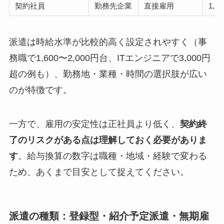
契約社員
勤務先企業
直接雇用
1,2
派遣は時給水準が比較的高く設定されやすく（事
務職で1,600〜2,000円台、ITエンジニアで3,000円
超の例も）、勤務地・業種・時間の選択肢が広い
のが特徴です。
一方で、雇用の安定性は正社員より低く、
契約終
了のリスクがある点は理解しておく必要がありま
す
。給与換算の数字は職種・地域・経験で変わる
ため、あくまで目安として捉えてください。
派遣の種類：登録型・紹介予定派遣・無期雇