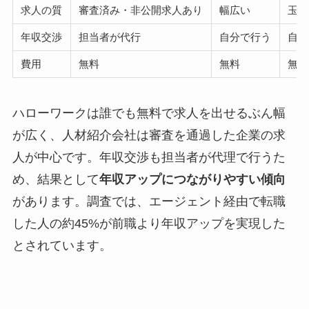
求人の質
審査済み・非公開求人あり
幅広い
玉石
年収交渉
担当者が代行
自分で行う
自分
費用
無料
無料
無料
ハローワークは誰でも無料で求人を出せるぶん幅
が広く、人材紹介会社は審査を通過した企業の求
人が中心です。年収交渉も担当者が代理で行うた
め、結果として
年収アップにつながりやすい傾向
があります。調査では、エージェント経由で転職
した人の約45%が前職より年収アップを実現した
とされています。