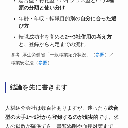
総合型・特化型・ハイクラス型という
3種
類の分類と使い分け
年齢・年収・転職目的別の
自分に合った選
び方
転職成功率を高める
2〜3社併用の考え方
と、登録から内定までの流れ
参考: 厚生労働省「一般職業紹介状況」（
参照
）／
職業安定法（
参照
）
結論を先に書きます
人材紹介会社は数百社ありますが、迷ったら
総合
型の大手1〜2社から登録するのが現実的
です。求
人の母数が確保でき、書類添削や面接対策まで一