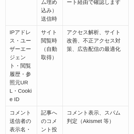
ム埋め
ート経由で確認します
込み）
送信時
IPアドレ
サイト
アクセス解析、サイト
ス・ユー
閲覧時
改善、不正アクセス対
ザーエー
（自動
策、広告配信の最適化
ジェン
取得）
ト・閲覧
履歴・参
照元UR
L・Cooki
e ID
コメント
記事へ
コメント表示、スパム
送信者の
のコメ
判定（Akismet 等）
表示名・
ント投