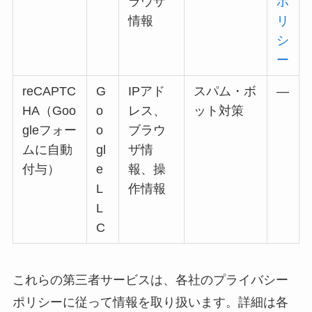
ラウザ
ポ
情報
リ
シ
ー
reCAPTC
G
IPアド
スパム・ボ
—
HA（Goo
o
レス、
ット対策
gleフォー
o
ブラウ
ムに自動
gl
ザ情
付与）
e
報、操
L
作情報
L
C
これらの第三者サービスは、各社のプライバシー
ポリシーに従って情報を取り扱います。詳細は各