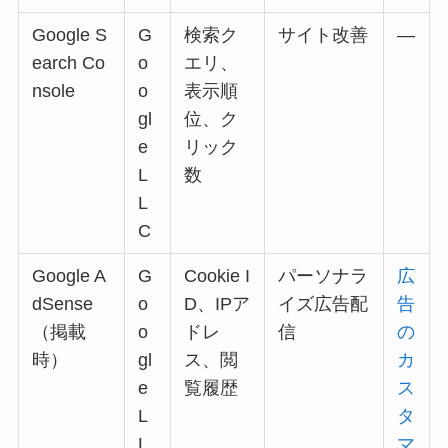
Google S
G
検索ク
サイト改善
—
earch Co
o
エリ、
nsole
o
表示順
gl
位、ク
e
リック
L
数
L
C
Google A
G
Cookie I
パーソナラ
広
dSense
o
D、IPア
イズ広告配
告
（掲載
o
ドレ
信
の
時）
gl
ス、閲
カ
e
覧履歴
ス
L
タ
L
マ