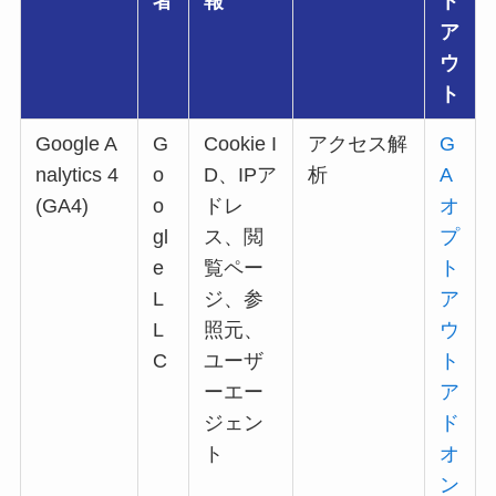
者
報
ト
ア
ウ
ト
Google A
G
Cookie I
アクセス解
G
nalytics 4
o
D、IPア
析
A
(GA4)
o
ドレ
オ
gl
ス、閲
プ
e
覧ペー
ト
L
ジ、参
ア
L
照元、
ウ
C
ユーザ
ト
ーエー
ア
ジェン
ド
ト
オ
ン