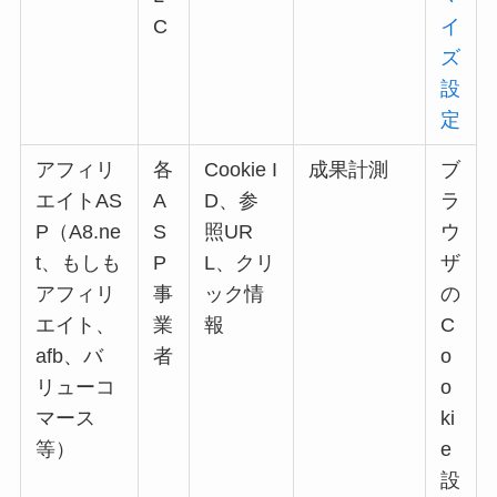
C
イ
ズ
設
定
アフィリ
各
Cookie I
成果計測
ブ
エイトAS
A
D、参
ラ
P（A8.ne
S
照UR
ウ
t、もしも
P
L、クリ
ザ
アフィリ
事
ック情
の
エイト、
業
報
C
afb、バ
者
o
リューコ
o
マース
ki
等）
e
設