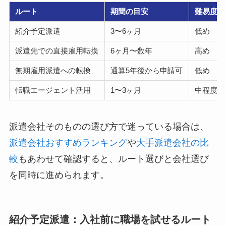
ルート
期間の目安
難易度
紹介予定派遣
3〜6ヶ月
低め
派遣先での直接雇用転換
6ヶ月〜数年
高め
無期雇用派遣への転換
通算5年後から申請可
低め
転職エージェント活用
1〜3ヶ月
中程度
派遣会社そのものの選び方で迷っている場合は、
派遣会社おすすめランキング
や
大手派遣会社の比
較
もあわせて確認すると、ルート選びと会社選び
を同時に進められます。
紹介予定派遣：入社前に職場を試せるルート