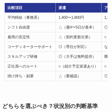
比較項目
派遣
アル
平均時給（事務系）
1,400〜1,800円
1,0
シフト自由度
△（週4〜5日が基本）
◎（
雇用の安定性
△（契約更新次第）
○（
コーディネーターサポート
◎（専任が対応）
なし
スキルアップ研修
◎（大手は無料提供）
職場
正社員へのルート
○（紹介予定派遣あり）
○（
掛け持ち・副業
△（要確認）
◎（
どちらを選ぶべき？状況別の判断基準