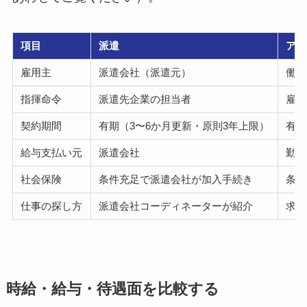
項目
派遣
アル
雇用主
派遣会社（派遣元）
働く
指揮命令
派遣先企業の担当者
雇用
契約期間
有期（3〜6か月更新・原則3年上限）
有期
給与支払い元
派遣会社
勤務
社会保険
条件充足で派遣会社が加入手続き
条件
仕事の探し方
派遣会社コーディネーターが紹介
求人
時給・給与・待遇面を比較する