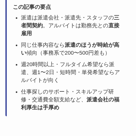
この記事の要点
派遣は派遣会社・派遣先・スタッフの
三
者間契約
。アルバイトは勤務先との
直接
雇用
同じ仕事内容なら
派遣のほうが時給が高
い
傾向（事務系で200〜500円差も）
週20時間以上・フルタイム希望なら派
遣、週1〜2日・短時間・単発希望ならア
ルバイトが向く
仕事探しのサポート・スキルアップ研
修・交通費全額支給など、
派遣会社の福
利厚生は手厚め