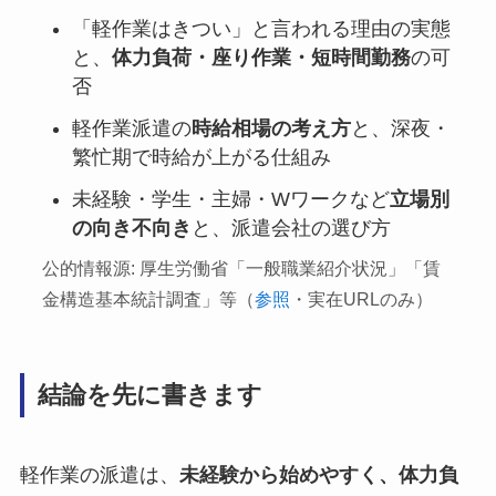
「軽作業はきつい」と言われる理由の実態
と、
体力負荷・座り作業・短時間勤務
の可
否
軽作業派遣の
時給相場の考え方
と、深夜・
繁忙期で時給が上がる仕組み
未経験・学生・主婦・Wワークなど
立場別
の向き不向き
と、派遣会社の選び方
公的情報源: 厚生労働省「一般職業紹介状況」「賃
金構造基本統計調査」等（
参照
・実在URLのみ）
結論を先に書きます
軽作業の派遣は、
未経験から始めやすく、体力負