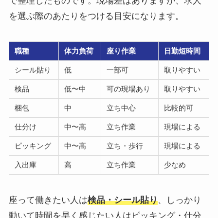
で整理したものです。現場差はありますが、求人
を選ぶ際のあたりをつける目安になります。
職種
体力負荷
座り作業
日勤短時間
シール貼り
低
一部可
取りやすい
検品
低〜中
可の現場あり
取りやすい
梱包
中
立ち中心
比較的可
仕分け
中〜高
立ち作業
現場による
ピッキング
中〜高
立ち・歩行
現場による
入出庫
高
立ち作業
少なめ
座って働きたい人は
検品・シール貼り
、しっかり
動いて時間を早く感じたい人はピッキング・仕分