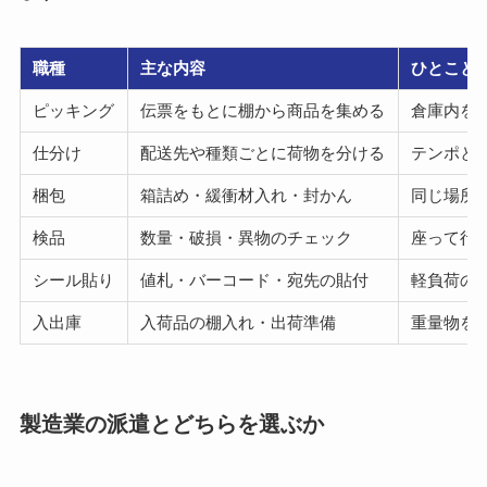
職種
主な内容
ひとこと
ピッキング
伝票をもとに棚から商品を集める
倉庫内を
仕分け
配送先や種類ごとに荷物を分ける
テンポと
梱包
箱詰め・緩衝材入れ・封かん
同じ場所
検品
数量・破損・異物のチェック
座って行
シール貼り
値札・バーコード・宛先の貼付
軽負荷の
入出庫
入荷品の棚入れ・出荷準備
重量物を
製造業の派遣とどちらを選ぶか